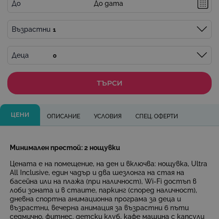
До
Възрастни
Деца
ТЪРСИ
ЦЕНИ
ОПИСАНИЕ
УСЛОВИЯ
СПЕЦ. ОФЕРТИ
Минимален престой: 2 нощувки
Цената е на помещение, на ден и включва:
нощувка, Ultra
All Inclusive, един чадър и два шезлонга на стая на
басейна или на плажа (при наличност), Wi-Fi достъп в
лоби зоната и в стаите, паркинг (според наличност),
дневна спортна анимационна програма за деца и
възрастни, вечерна анимация за възрастни 6 пъти
седмично, фитнес, детски клуб, кафе машина с капсули