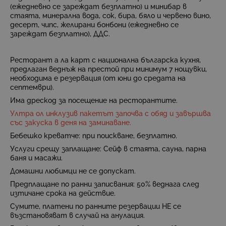
(ежедневно се зареждат безплатно) и минибар в
стаята, минерална вода, сок, бира, бяло и червено вино,
десерт, чипс, желирани бонбони (ежедневно се
зареждат безплатно), ДДС.
Ресторант а ла карт с национална българска кухня,
предлаган веднъж на престой при минимум 7 нощувки,
необходима е резервация (от юни до средата на
септември).
Има дрескод за посещение на ресторантите.
Ултра ол инклузив пакетът започва с обяд и завършва
със закуска в деня на заминаване.
Бебешко креватче: при поискване, безплатно.
Услуги срещу заплащане: Сейф в стаята, сауна, парна
баня и масажи.
Домашни любимци не се допускат.
Предплащане по ранни записвания:
50%
веднага след
изтичане срока на действие
.
Сумите, платени по ранните резервации НЕ се
възстановяват в случай на анулация.