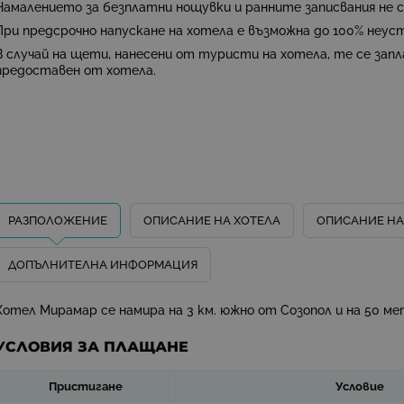
Намалението за безплатни нощувки и ранните записвания не 
При предсрочно напускане на хотела
е възможна до 100% неуст
В случай на щети
, нанесени от туристи на хотела, те се зап
предоставен от хотела.
РАЗПОЛОЖЕНИЕ
ОПИСАНИЕ НА ХОТЕЛА
ОПИСАНИЕ НА
ДОПЪЛНИТЕЛНА ИНФОРМАЦИЯ
Xотел Мирамар се намира на 3 км. южно от Созопол и на 50 м
УСЛОВИЯ ЗА ПЛАЩАНЕ
Пристигане
Условие