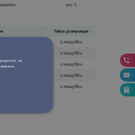
игането
100 %
не
Такса за анулация
гането
3 нощувки
игането
2 нощувки
равилно, за
игането
2 нощувки
ивяване.
гането
2 нощувки
гането
2 нощувки