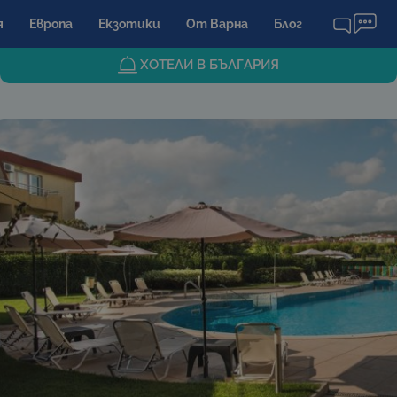
я
Европа
Екзотики
От Варна
Блог
ХОТЕЛИ В БЪЛГАРИЯ