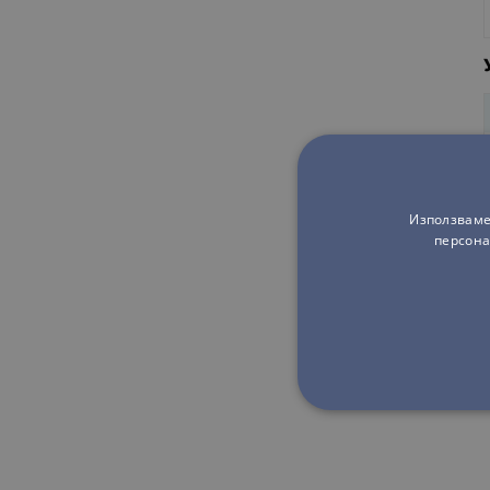
Използваме
персона