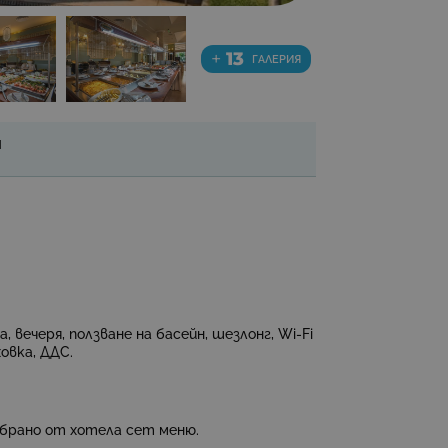
+
13
ГАЛЕРИЯ
И
а, вечеря
, ползване на басейн, шезлонг, Wi-Fi
овка, ДДС.
збрано от хотела сет меню.