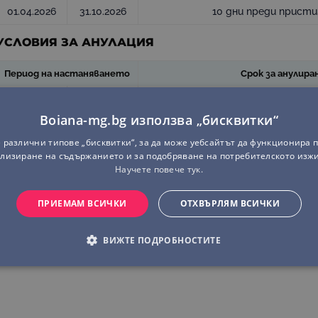
01.04.2026
31.10.2026
10 дни преди прист
УСЛОВИЯ ЗА АНУЛАЦИЯ
Период на настаняването
Срок за анулира
0 дни преди присти
Boiana-mg.bg използва „бисквитки“
10.07.2026
23.08.2026
10 дни преди прист
 различни типове „бисквитки“, за да може уебсайтът да функционира п
24.08.2026
31.08.2026
10 дни преди прист
лизиране на съдържанието и за подобряване на потребителското изж
Научете повече тук.
01.09.2026
06.09.2026
6 дни преди присти
ПРИЕМАМ ВСИЧКИ
ОТХВЪРЛЯМ ВСИЧКИ
07.09.2026
13.09.2026
6 дни преди присти
ВИЖТЕ ПОДРОБНОСТИТЕ