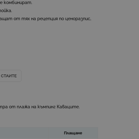
се комбинират.
ойка.
лащат от тях на рецепция по ценоразпис,
 СТАИТЕ
етра от плажа на къмпинг Каваците.
Плащане