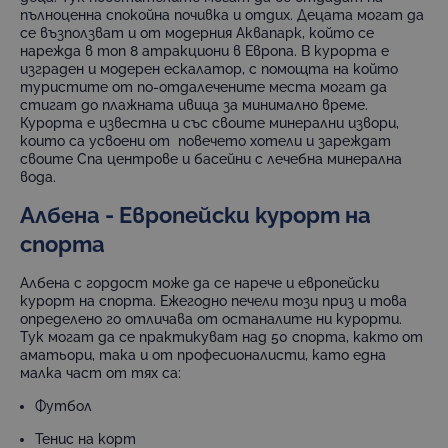
пълноценна спокойна почивка и отдих. Децата могат да
се възползват и от модерния Аквапарк, който се
нарежда в топ 8 атракциони в Европа. В курорта е
изграден и модерен ескалатор, с помощта на който
туристите от по-отдалечените места могат да
стигат до плажната ивица за минимално време.
Курорта е известна и със своите минерални извори,
които са усвоени от повечето хотели и зареждат
своите Спа центрове и басейни с лечебна минерална
вода.
Албена - Европейски курорт на
спорта
Албена с гордост може да се нарече и европейски
курорт на спорта. Ежегодно печели този приз и това
определено го отличава от останалите ни курорти.
Тук могат да се практикуват над 50 спорта, както от
аматьори, така и от професионалисти, като една
малка част от тях са:
Футбол
Тенис на корт