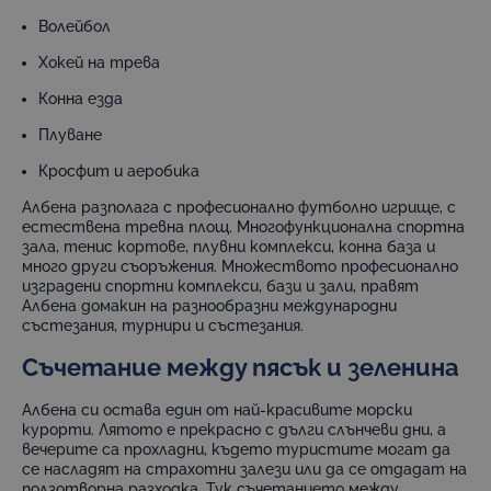
Волейбол
Хокей на трева
Конна езда
Плуване
Кросфит и аеробика
Албена разполага с професионално футболно игрище, с
естествена тревна площ. Многофункционална спортна
зала, тенис кортове, плувни комплекси, конна база и
много други съоръжения. Множеството професионално
изградени спортни комплекси, бази и зали, правят
Албена домакин на разнообразни международни
състезания, турнири и състезания.
Съчетание между пясък и зеленина
Албена си остава един от най-красивите морски
курорти. Лятото е прекрасно с дълги слънчеви дни, а
вечерите са прохладни, където туристите могат да
се насладят на страхотни залези или да се отдадат на
ползотворна разходка. Тук съчетанието между