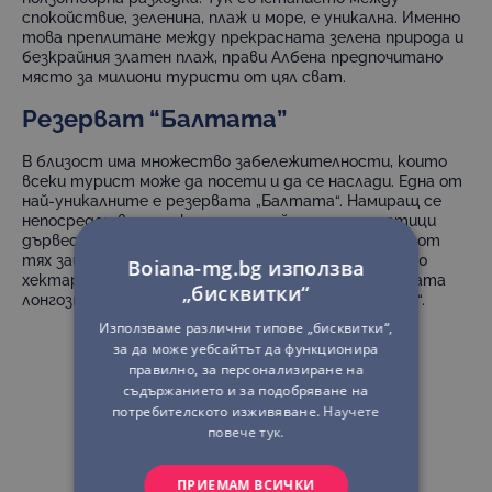
спокойствие, зеленина, плаж и море, е уникална. Именно
това преплитане между прекрасната зелена природа и
безкрайния златен плаж, прави Албена предпочитано
място за милиони туристи от цял сват.
Резерват “Балтата”
В близост има множество забележителности, които
всеки турист може да посети и да се наслади. Една от
най-уникалните е резервата „Балтата“. Намиращ се
непосредствено до курорта, той е дом на стотици
дървесни, тревисти и животински видове. Много от
тях защитени. Простира се на площ повече от 200
Boiana-mg.bg използва
хектара и обхваща северната част на европейската
„бисквитки“
лонгозна гора и долното течение на река „Батова“.
Използваме различни типове „бисквитки“,
за да може уебсайтът да функционира
правилно, за персонализиране на
съдържанието и за подобряване на
потребителското изживяване.
Научете
повече тук.
ПРИЕМАМ ВСИЧКИ