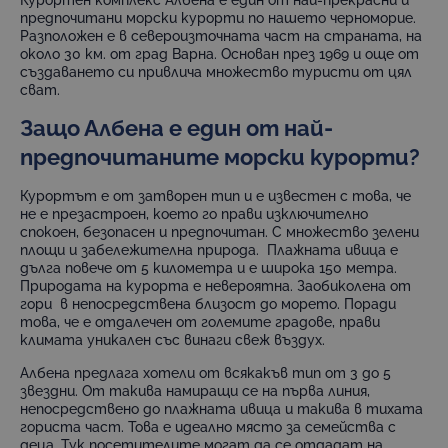
Курортен комплекс Албена е един от най-прекрасни и
предпочитани морски курорти по нашето черноморие.
Разположен е в североизточната част на страната, на
около 30 км. от град Варна. Основан през 1969 и още от
създаването си привлича множество туристи от цял
сват.
Защо Албена е един от най-
предпочитаните морски курорти?
Курортът е от затворен тип и е известен с това, че
не е презастроен, което го прави изключително
спокоен, безопасен и предпочитан. С множество зелени
площи и забележителна природа. Плажната ивица е
дълга повече от 5 километра и е широка 150 метра.
Природата на курорта е невероятна. Заобиколена от
гори в непосредствена близост до морето. Поради
това, че е отдалечен от големите градове, прави
климата уникален със винаги свеж въздух.
Албена предлага хотели от всякакъв тип от 3 до 5
звездни. От такива намиращи се на първа линия,
непосредствено до плажната ивица и такива в тихата
гориста част. Това е идеално място за семейства с
деца. Тук посетителите могат да се отдадат на