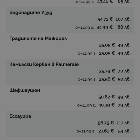
43.46 €
85 лв.
0–11.99 г.
Водопадите Узуд
54.71 €
107 лв.
44.99 €
88 лв.
0–11.99 г.
Градините на Мажорел
25.05 €
49 лв.
25.05 €
49 лв.
0–11.99 г.
Камилски Керван в Palmeraie
35.79 €
70 лв.
25.56 €
50 лв.
0–11.99 г.
Шефшаушен
50.62 €
99 лв.
40.39 €
79 лв.
0–11.99 г.
Ессауира
56.75 €
111 лв.
27.61 €
54 лв.
0–11.99 г.