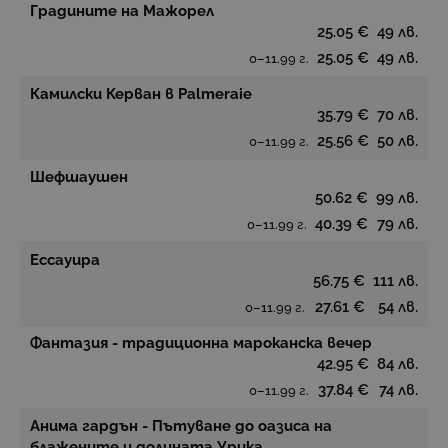
Градините на Мажорел
25.05 €
49 лв.
25.05 €
49 лв.
0–11.99 г.
Камилски Керван в Palmeraie
35.79 €
70 лв.
25.56 €
50 лв.
0–11.99 г.
Шефшаушен
50.62 €
99 лв.
40.39 €
79 лв.
0–11.99 г.
Ессауира
56.75 €
111 лв.
27.61 €
54 лв.
0–11.99 г.
Фантазия - традиционна мароканска вечер
42.95 €
84 лв.
37.84 €
74 лв.
0–11.99 г.
Анима гардън - Пътуване до оазиса на
блажените и долината Урика