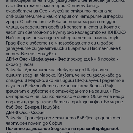
атмосферата на този загадъчен и интересен за всички
нас свят, пълен с мистерии. Отпътуване за
очарователния Фес - музей на открито, покана за
откривателите и най-стария от четирите имперски
града. С повече от 12 века история, медина от 9500
улици, оградени от древни крепостни стени, която е
част от световното културно наследство на ЮНЕСКО.
Най-стария религиозен университет се намира тук.
Град Фес е известен с многообразието си и добре
запазените си занаятчийски квартали Настаняване в
хотел. Вечеря. Нощувка.
ДЕН-7 Фес - Шафшауен - Фес
(преход 215 км в посока -
около 3 часа)
Закуска. Допълнителна екскурзия до Шафшауен -
синият град на Мароко. Казват, че не си заслужава да
отидеш в Мароко, ако не видиш Шефшауен. Градчето е
сгушено в склоновете на планинската верига Риф
(районът е известен с отглеждането на хашиш). По-
интересно е, че всичко наоколо е синьо. Облечете нещо
подходящо за да изпъквате на приказния фон. Връщане
във Фес. Вечеря. Нощувка.
ДЕН-8 Фес - София
Закуска. Трансфер до летището във Фес за директен
чартърен полет до София
Полетно разписание (подлежи на прeпотвърждение):