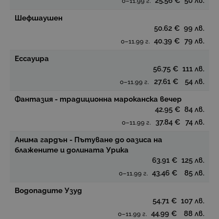
25.56 €
50 лв.
0–11.99 г.
Шефшаушен
50.62 €
99 лв.
40.39 €
79 лв.
0–11.99 г.
Ессауира
56.75 €
111 лв.
27.61 €
54 лв.
0–11.99 г.
Фантазия - традиционна мароканска вечер
42.95 €
84 лв.
37.84 €
74 лв.
0–11.99 г.
Анима гардън - Пътуване до оазиса на
блажените и долината Урика
63.91 €
125 лв.
43.46 €
85 лв.
0–11.99 г.
Водопадите Узуд
54.71 €
107 лв.
44.99 €
88 лв.
0–11.99 г.