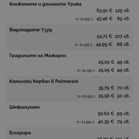
блажените и долината Урика
63.91 €
125 лв.
43.46 €
85 лв.
0–11.99 г.
Водопадите Узуд
54.71 €
107 лв.
44.99 €
88 лв.
0–11.99 г.
Градините на Мажорел
25.05 €
49 лв.
25.05 €
49 лв.
0–11.99 г.
Камилски Керван в Palmeraie
35.79 €
70 лв.
25.56 €
50 лв.
0–11.99 г.
Шефшаушен
50.62 €
99 лв.
40.39 €
79 лв.
0–11.99 г.
Ессауира