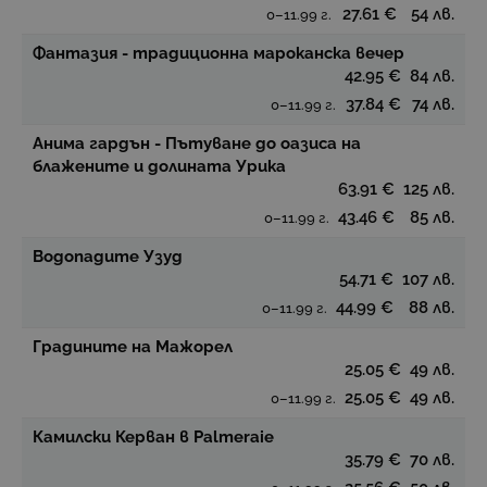
27.61 €
54 лв.
0–11.99 г.
Фантазия - традиционна мароканска вечер
42.95 €
84 лв.
37.84 €
74 лв.
0–11.99 г.
Анима гардън - Пътуване до оазиса на
блажените и долината Урика
63.91 €
125 лв.
43.46 €
85 лв.
0–11.99 г.
Водопадите Узуд
54.71 €
107 лв.
44.99 €
88 лв.
0–11.99 г.
Градините на Мажорел
25.05 €
49 лв.
25.05 €
49 лв.
0–11.99 г.
Камилски Керван в Palmeraie
35.79 €
70 лв.