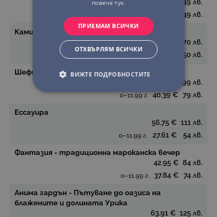
25.05 €
49 лв.
повече тук.
25.05 €
49 лв.
0–11.99 г.
ПРИЕМАМ ВСИЧКИ
Камилски Керван в Palmeraie
35.79 €
70 лв.
ОТХВЪРЛЯМ ВСИЧКИ
25.56 €
50 лв.
0–11.99 г.
Шефшаушен
ВИЖТЕ ПОДРОБНОСТИТЕ
50.62 €
99 лв.
40.39 €
79 лв.
0–11.99 г.
Ессауира
56.75 €
111 лв.
27.61 €
54 лв.
0–11.99 г.
Фантазия - традиционна мароканска вечер
42.95 €
84 лв.
37.84 €
74 лв.
0–11.99 г.
Анима гардън - Пътуване до оазиса на
блажените и долината Урика
63.91 €
125 лв.