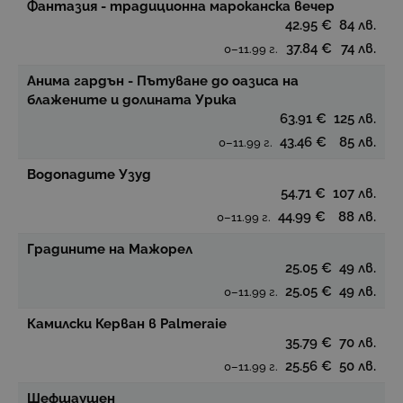
Фантазия - традиционна мароканска вечер
42.95 €
84 лв.
37.84 €
74 лв.
0–11.99 г.
Анима гардън - Пътуване до оазиса на
блажените и долината Урика
63.91 €
125 лв.
43.46 €
85 лв.
0–11.99 г.
Водопадите Узуд
54.71 €
107 лв.
44.99 €
88 лв.
0–11.99 г.
Градините на Мажорел
25.05 €
49 лв.
25.05 €
49 лв.
0–11.99 г.
Камилски Керван в Palmeraie
35.79 €
70 лв.
25.56 €
50 лв.
0–11.99 г.
Шефшаушен