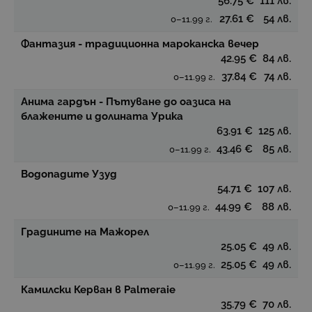
56.75 €
111 лв.
27.61 €
54 лв.
0–11.99 г.
Фантазия - традиционна мароканска вечер
42.95 €
84 лв.
37.84 €
74 лв.
0–11.99 г.
Анима гардън - Пътуване до оазиса на
блажените и долината Урика
63.91 €
125 лв.
43.46 €
85 лв.
0–11.99 г.
Водопадите Узуд
54.71 €
107 лв.
44.99 €
88 лв.
0–11.99 г.
Градините на Мажорел
25.05 €
49 лв.
25.05 €
49 лв.
0–11.99 г.
Камилски Керван в Palmeraie
35.79 €
70 лв.