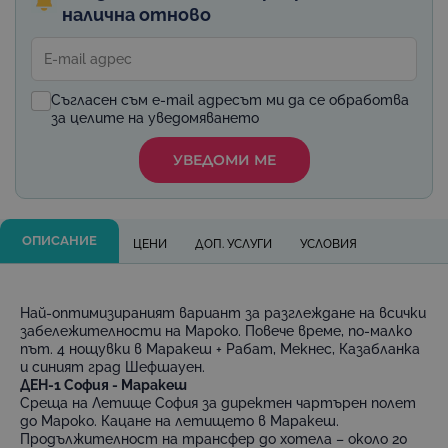
налична отново
Съгласен съм e-mail адресът ми да се обработва
за целите на уведомяването
УВЕДОМИ МЕ
ОПИСАНИЕ
ЦЕНИ
ДОП. УСЛУГИ
УСЛОВИЯ
Най-оптимизираният вариант за разглеждане на всички
забележителности на Мароко. Повече време, по-малко
път. 4 нощувки в Маракеш + Рабат, Мекнес, Казабланка
и синият град Шефшауен.
ДЕН-1 София - Маракеш
Среща на Летище София за директен чартърен полет
до Мароко. Кацане на летището в Маракеш.
Продължителност на трансфер до хотела – около 20