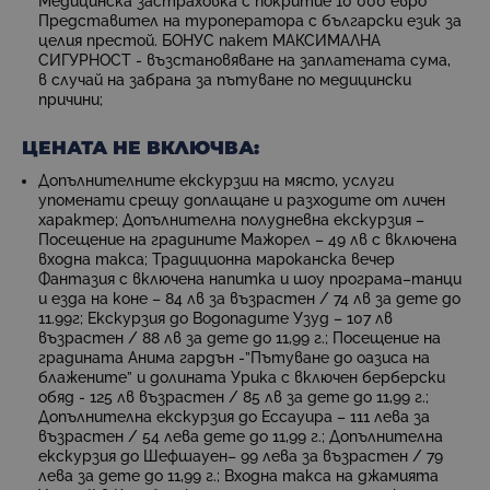
Медицинска застраховка с покритие 10 000 евро
Представител на туроператора с български език за
целия престой. БОНУС пакет МАКСИМАЛНА
СИГУРНОСТ - възстановяване на заплатената сума,
в случай на забрана за пътуване по медицински
причини;
ЦЕНАТА НЕ ВКЛЮЧВА:
Допълнителните екскурзии на място, услуги
упоменати срещу доплащане и разходите от личен
характер; Допълнителна полудневна екскурзия –
Посещение на градините Мажорел – 49 лв с включена
входна такса; Традиционна мароканска вечер
Фантазия с включена напитка и шоу програма–танци
и езда на коне – 84 лв за възрастен / 74 лв за дете до
11.99г; Екскурзия до Водопадите Узуд – 107 лв
възрастен / 88 лв за дете до 11,99 г.; Посещение на
градината Анима гардън -”Пътуване до оазиса на
блажените” и долината Урика с включен берберски
обяд - 125 лв възрастен / 85 лв за дете до 11,99 г.;
Допълнителна екскурзия до Ессауира – 111 лева за
възрастен / 54 лева дете до 11,99 г.; Допълнителна
екскурзия до Шефшауен– 99 лева за възрастен / 79
лева за дете до 11,99 г.; Входна такса на джамията