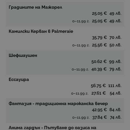
Градините на Мажорел
25.05 €
49 лв.
25.05 €
49 лв.
0–11.99 г.
Камилски Керван в Palmeraie
35.79 €
70 лв.
25.56 €
50 лв.
0–11.99 г.
Шефшаушен
50.62 €
99 лв.
40.39 €
79 лв.
0–11.99 г.
Ессауира
56.75 €
111 лв.
27.61 €
54 лв.
0–11.99 г.
Фантазия - традиционна мароканска вечер
42.95 €
84 лв.
37.84 €
74 лв.
0–11.99 г.
Анима гардън - Пътуване до оазиса на