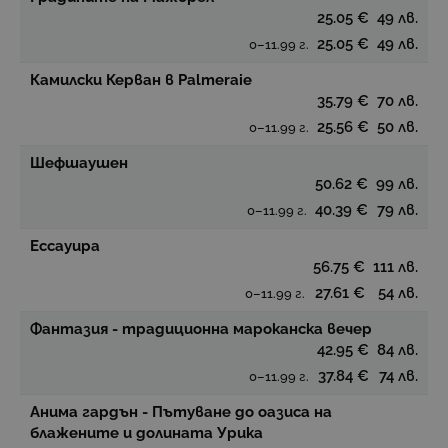
25.05 €
49 лв.
25.05 €
49 лв.
0–11.99 г.
Камилски Керван в Palmeraie
35.79 €
70 лв.
25.56 €
50 лв.
0–11.99 г.
Шефшаушен
50.62 €
99 лв.
40.39 €
79 лв.
0–11.99 г.
Ессауира
56.75 €
111 лв.
27.61 €
54 лв.
0–11.99 г.
Фантазия - традиционна мароканска вечер
42.95 €
84 лв.
37.84 €
74 лв.
0–11.99 г.
Анима гардън - Пътуване до оазиса на
блажените и долината Урика