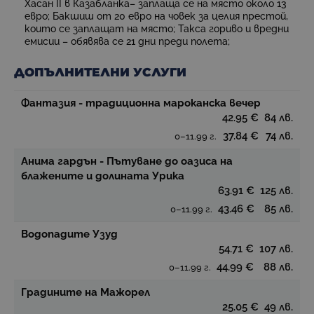
Хасан ІІ в Казабланка– заплаща се на място около 13
евро; Бакшиш от 20 евро на човек за целия престой,
които се заплащат на място; Такса гориво и вредни
емисии – обявява се 21 дни преди полета;
ДОПЪЛНИТЕЛНИ УСЛУГИ
Фантазия - традиционна мароканска вечер
42.95 €
84 лв.
37.84 €
74 лв.
0–11.99 г.
Анима гардън - Пътуване до оазиса на
блажените и долината Урика
63.91 €
125 лв.
43.46 €
85 лв.
0–11.99 г.
Водопадите Узуд
54.71 €
107 лв.
44.99 €
88 лв.
0–11.99 г.
Градините на Мажорел
25.05 €
49 лв.