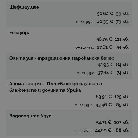
Шефшаушен
50.62 €
99 лв.
40.39 €
79 лв.
0–11.99 г.
Ессауира
56.75 €
111 лв.
27.61 €
54 лв.
0–11.99 г.
Фантазия - традиционна мароканска вечер
42.95 €
84 лв.
37.84 €
74 лв.
0–11.99 г.
Анима гардън - Пътуване до оазиса на
блажените и долината Урика
63.91 €
125 лв.
43.46 €
85 лв.
0–11.99 г.
Водопадите Узуд
54.71 €
107 лв.
44.99 €
88 лв.
0–11.99 г.