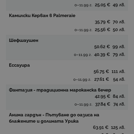
25.05 €
49 лв.
0–11.99 г.
Камилски Керван в Palmeraie
35.79 €
70 лв.
25.56 €
50 лв.
0–11.99 г.
Шефшаушен
50.62 €
99 лв.
40.39 €
79 лв.
0–11.99 г.
Ессауира
56.75 €
111 лв.
27.61 €
54 лв.
0–11.99 г.
Фантазия - традиционна мароканска вечер
42.95 €
84 лв.
37.84 €
74 лв.
0–11.99 г.
Анима гардън - Пътуване до оазиса на
блажените и долината Урика
63.91 €
125 лв.