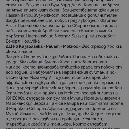
столица. Разходка по Булевард Де Ла Корниш, на брега
на Атлантическият океан, величествената джамия на
Hassan II (при възможност посещение с допълнителен
вход), преминаване с автобус през луксозния квартал
Анфа. Посещение на площада на Обединените нации и
най-големия парк Арабска лига със своите палмови
дървета. Настаняване в хотел Suisse 4* или подобен.
Вечеря. Нощувка.
ДЕН-6 Казабланка - Рабат - Мекнес - Фес
(преход 300 км,
около 4 часа)
Закуска. Отпътуване за Рабат. Панорамна обиколка на
града, включваща Кулата Хасан, незавършеното
минаре, което наблюдава отвисоко града от повече от
800 години и мавзолеят на мароканския султан, а по-
късно крал Мохамед V – изяществото на арабско-
африканското изкуство, изразено чрез оникс, мрамор и
фина дърворезба Кралския дворец – разглеждане отвън.
Отпътуване към приказния Мекнес (под закрилата на
ЮНЕСКО), създаден от султан Мулай Исмаил и наричан
Мароканския Версай. Там се намира най-голямата порта
в Мароко и Северна Африка създадена по времето на
Мулай Исмаил – Баб Мансур. Площада Ел Хедим, където
ще срещнем разказвачи на приказки, лечители,
търговци, акробати, танцьори, които създават