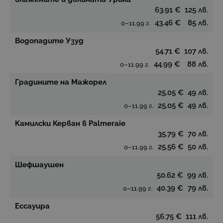
63.91 €
125 лв.
43.46 €
85 лв.
0–11.99 г.
Водопадите Узуд
54.71 €
107 лв.
44.99 €
88 лв.
0–11.99 г.
Градините на Мажорел
25.05 €
49 лв.
25.05 €
49 лв.
0–11.99 г.
Камилски Керван в Palmeraie
35.79 €
70 лв.
25.56 €
50 лв.
0–11.99 г.
Шефшаушен
50.62 €
99 лв.
40.39 €
79 лв.
0–11.99 г.
Ессауира
56.75 €
111 лв.