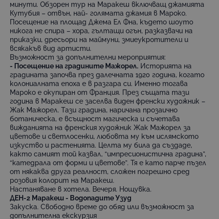
минути. Обзорен тур на Маракеш включващ джамията
Кутубия – отвън, най- голямата джамия в Мароко.
Посещение на площад Джема Ел Фна, където шоуто
никога не спира – хора, гълтащи огън, разказвачи на
приказки, дресьори на маймуни, змиеукротители и
всякакъв вид артисти.
Възможност за допълнителни мероприятия:
- Посещение на градините Мажорел.
Историята на
градината започва през далечната 1920 година, когато
колониалната епоха е в разгара си. Именно тогава
Мароко е окупиран от Франция. През същата тази
година в Маракеш се заселва виден френски художник –
Жак Мажорел. Тази градина, наричана прозаично
ботаническа, е всъщност магическа и съчетава
вижданията на френския художник Жак Мажорел за
цветове и светлосенки, любовта му към ислямското
изкуство и растенията. Целта му била да създаде,
както самият той казвал, “импресионистична градина”,
“катедрала от форми и цветове”. Тя е като парче пъзел
от някаква друга реалност, сложен погрешно сред
розовия колорит на Маракеш.
Настаняване в хотела. Вечеря. Нощувка.
ДЕН-2 Маракеш - Водопадите Узуд
Закуска. Свободно време до обяд или възможност за
допълнителнa екскурзия