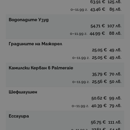
63.91 €
125 лв.
43.46 €
85 лв.
0–11.99 г.
Водопадите Узуд
54.71 €
107 лв.
44.99 €
88 лв.
0–11.99 г.
Градините на Мажорел
25.05 €
49 лв.
25.05 €
49 лв.
0–11.99 г.
Камилски Керван в Palmeraie
35.79 €
70 лв.
25.56 €
50 лв.
0–11.99 г.
Шефшаушен
50.62 €
99 лв.
40.39 €
79 лв.
0–11.99 г.
Ессауира
56.75 €
111 лв.
27.61 €
54 лв.
0–11.99 г.