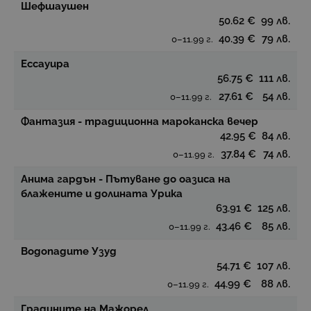
Шефшаушен
50.62 €
99 лв.
40.39 €
79 лв.
0–11.99 г.
Ессауира
56.75 €
111 лв.
27.61 €
54 лв.
0–11.99 г.
Фантазия - традиционна мароканска вечер
42.95 €
84 лв.
37.84 €
74 лв.
0–11.99 г.
Анима гардън - Пътуване до оазиса на
блажените и долината Урика
63.91 €
125 лв.
43.46 €
85 лв.
0–11.99 г.
Водопадите Узуд
54.71 €
107 лв.
44.99 €
88 лв.
0–11.99 г.
Градините на Мажорел