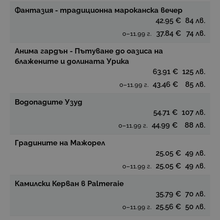
Фантазия - традиционна мароканска вечер
42.95 €
84 лв.
37.84 €
74 лв.
0–11.99 г.
Анима гардън - Пътуване до оазиса на
блажените и долината Урика
63.91 €
125 лв.
43.46 €
85 лв.
0–11.99 г.
Водопадите Узуд
54.71 €
107 лв.
44.99 €
88 лв.
0–11.99 г.
Градините на Мажорел
25.05 €
49 лв.
25.05 €
49 лв.
0–11.99 г.
Камилски Керван в Palmeraie
35.79 €
70 лв.
25.56 €
50 лв.
0–11.99 г.