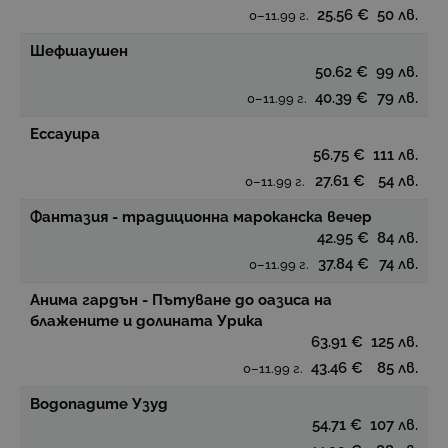
25.56 €
50 лв.
0–11.99 г.
Шефшаушен
50.62 €
99 лв.
40.39 €
79 лв.
0–11.99 г.
Ессауира
56.75 €
111 лв.
27.61 €
54 лв.
0–11.99 г.
Фантазия - традиционна мароканска вечер
42.95 €
84 лв.
37.84 €
74 лв.
0–11.99 г.
Анима гардън - Пътуване до оазиса на
блажените и долината Урика
63.91 €
125 лв.
43.46 €
85 лв.
0–11.99 г.
Водопадите Узуд
54.71 €
107 лв.