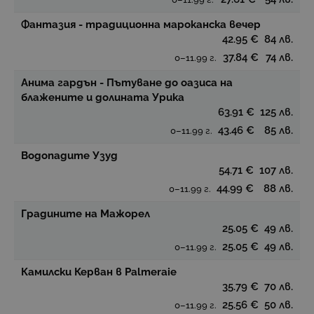
Фантазия - традиционна мароканска вечер
42.95 €
84 лв.
37.84 €
74 лв.
0–11.99 г.
Анима гардън - Пътуване до оазиса на
блажените и долината Урика
63.91 €
125 лв.
43.46 €
85 лв.
0–11.99 г.
Водопадите Узуд
54.71 €
107 лв.
44.99 €
88 лв.
0–11.99 г.
Градините на Мажорел
25.05 €
49 лв.
25.05 €
49 лв.
0–11.99 г.
Камилски Керван в Palmeraie
35.79 €
70 лв.
25.56 €
50 лв.
0–11.99 г.