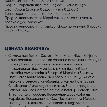
Авиокомпания - European Air Charter
София - Маракеш (излита в 09:00ч - каца в 11:50ч)
Фес - София (излита в 12:10ч - каца в 18:00ч)
Трансфери: летище - хотел - летище:
Продължителност за Маракеш, около 20 минути в
посока с 3/4* автобус
Продължителност за Танжер, около 30 минути в посока
с 3/4* автобус
ЦЕНАТА ВКЛЮЧВА:
Самолетен билет София – Маракеш – Фес - София с
авиокомпания European air charter с включени летищни
такси; Трансфер летище – хотел – летище;
Регистриран багаж 20 кг. и ръчен багаж 6 кг 4
нощувки със закуски и вечери в Маракеш в хотел
Hotel Farah Marrakech 4*или подобен; 1 нощувка със
закуска и вечеря в Казабланка в хотел Hotel Suisse
Casablanca 4* или подобен; 2 нощувки със закуски и
вечери във Фес Heritage boutique hotel 4*. Golden Tulip
Thaght 4* или подобен; Посещение и обиколка на
Маракеш; Посещение на Фес; Посещение на Мекнес
Посещение и обиколка на, Рабат и Казабланка;