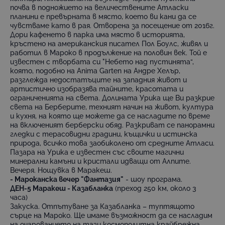
почва в подножието на величествените Атласки
планини е превърната в място, което ви кани да се
чувстваме като в рая. Отворена за посещение от 2016г.
Дори кафенето в парка има място в историята,
кръстено на американския писател Пол Боулс, живял и
работил в Мароко в продължение на половин век. Той е
известен с творбата си "Небето над пустинята“,
която, подобно на Anima Garten на Андре Хелър,
разглежда недостатъците на западния живот и
артистично изобразява тайните, красотата и
ограниченията на света. Долината Урика ще Ви разкрие
света на Берберите, техният начин на живот, култура
и кухня, на която ще можете да се насладите по време
на включеният берберски обяд. Разкриват се панорамни
гледки с терасовидни градини, къщички и истинска
природа, всичко това заобиколено от средните Атласи.
Пазара на Урика е известен със своите магични
минерални камъни и кристали идващи от Алпите.
Вечеря. Нощувка в Маракеш.
- Мароканска вечер "Фантазия"
- шоу програма.
ДЕН-5 Маракеш - Казабланка
(преход 250 км, около 3
часа)
Закуска. Отпътуване за Казабланка – туптящото
сърце на Мароко. Ще имаме възможност да се насладим
на очарованието на тази космополитна крайбрежна