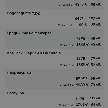
43.46 €
85 лв.
0–11.99 г.
Водопадите Узуд
54.71 €
107 лв.
44.99 €
88 лв.
0–11.99 г.
Градините на Мажорел
25.05 €
49 лв.
25.05 €
49 лв.
0–11.99 г.
Камилски Керван в Palmeraie
35.79 €
70 лв.
25.56 €
50 лв.
0–11.99 г.
Шефшаушен
50.62 €
99 лв.
40.39 €
79 лв.
0–11.99 г.
Ессауира
56.75 €
111 лв.
27.61 €
54 лв.
0–11.99 г.