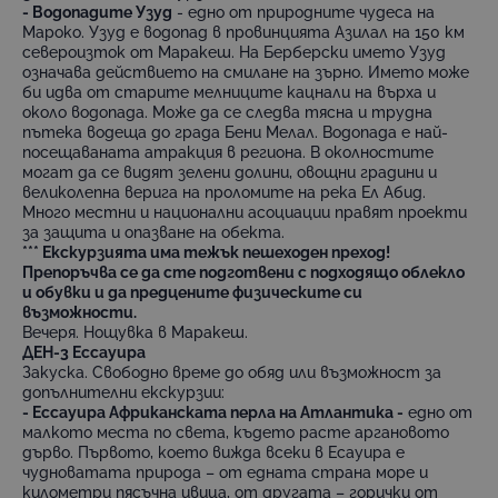
- Водопадите Узуд
- едно от природните чудеса на
Мароко. Узуд е водопад в провинцията Азилал на 150 км
североизток от Маракеш. На Берберски името Узуд
означава действието на смилане на зърно. Името може
би идва от старите мелниците кацнали на върха и
около водопада. Може да се следва тясна и трудна
пътека водеща до града Бени Мелал. Водопада е най-
посещаваната атракция в региона. В околностите
могат да се видят зелени долини, овощни градини и
великолепна верига на проломите на река Ел Абид.
Много местни и национални асоциации правят проекти
за защита и опазване на обекта.
*** Eкскурзията има тежък пешеходен преход!
Препоръчва се да сте подготвени с подходящо облекло
и обувки и да предцените физическите си
възможности.
Вечеря. Нощувка в Маракеш.
ДЕН-3 Ессауира
Закуска. Свободно време до обяд или възможност за
допълнителни екскурзии:
- Ессауира Африканската перла на Атлантика -
едно от
малкото места по света, където расте аргановото
дърво. Първото, което вижда всеки в Есауира е
чудноватата природа – от едната страна море и
километри пясъчна ивица, от другата – горички от