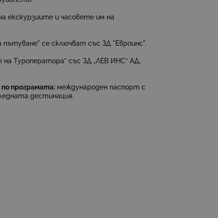
на екскурзиите и часовете им на
 пътуване" се сключват със ЗД "Евроинс".
на Туроператора” със ЗД „ЛЕВ ИНС” АД,
 по програмата:
международен паспорт с
ледната дестинация.