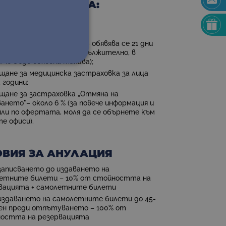
ТА НЕ ВКЛЮЧВА:
ди от личен характер;
нителни екскурзии;
гориво и вредни емисии - обявява се 21 дни
 полета (доплаща се задължително, в
й че бъде обявена такава);
щане за медицинска застраховка за лица
 години;
щане за застраховка „Отмяна на
ането"– около 6 % (за повече информация и
ли по офертата, моля да се обърнете към
е офиси).
ОВИЯ ЗА АНУЛАЦИЯ
записването до издаването на
етните билети – 10% от стойността на
вацията + самолетните билети
издаването на самолетните билети до 45-
ен преди отпътуването – 100% от
остта на резервацията