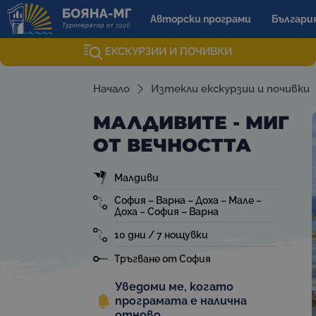
Авторски програми
Българи
ЕКСКУРЗИИ И ПОЧИВКИ
Начало
Изтекли екскурзии и почивки
МАЛДИВИТЕ - МИГ
ОТ ВЕЧНОСТТА
Малдиви
София – Варна – Доха – Мале –
Доха – София – Варна
10 дни / 7 нощувки
Тръгване от София
Уведоми ме, когато
програмата е налична
отново