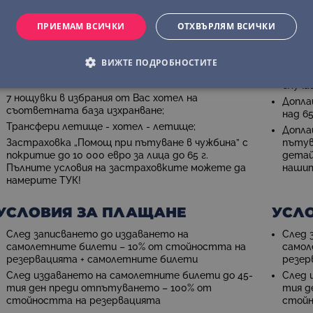
ЦЕНАТА ВКЛЮЧВА:
ЦЕНА
ПРИЕМАМ ВСИЧКИ
ОТХВЪРЛЯМ ВСИЧКИ
Самолетен билет София/Варна - Доха - Мале -
Разхо
Доха - София/Варна на авикомпания „Qatar
Допъл
airways” или друга с включени летищни такси;
Такса 
ВИЖТЕ ПОДРОБНОСТИТЕ
1 брой ръчен багаж до 10 кг. и 1 брой чекиран
преди
багаж до 20 кг.;
случа
7 нощувки в избрания от Вас хотел на
Допла
съответната база изхранване;
над 65
Трансфери летище - хотел - летище;
Допла
Застраховка „Помощ при пътуване в чужбина” с
пътув
покритие до 10 000 евро за лица до 65 г.
детай
Пълните условия на застраховките можете да
нашит
намерите ТУК!
УСЛОВИЯ ЗА ПЛАЩАНЕ
УСЛ
След записването до издаването на
След 
самолетните билети – 10% от стойността на
самол
резервацията + самолетните билети
резер
След издаването на самолетните билети до 45-
След 
тия ден преди отпътуването – 100% от
тия д
стойността на резервацията
стойн