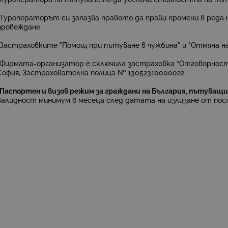
*Туроператорът си запазва правото да прави промени в реда 
провеждане.
*Застраховките "Помощ при пътуване в чужбина" и "Отмяна на
*Фирмата-организатор е сключила застраховка “Отговорност 
София, Застрахователна полица № 13052310000022
*Паспортен и визов режим за граждани на България, пътуващи
валидност минимум 6 месеца след датата на излизане от пос