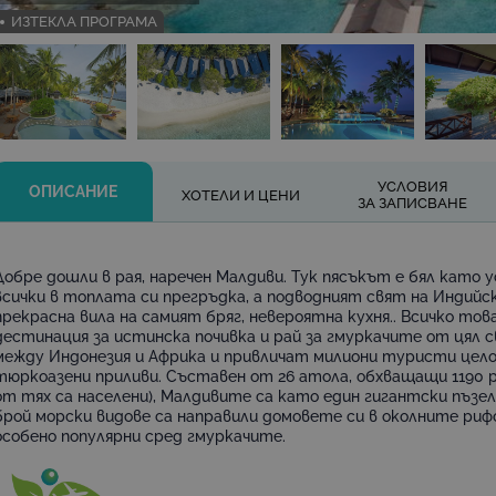
ИЗТЕКЛА ПРОГРАМА
УСЛОВИЯ
ОПИСАНИЕ
ХОТЕЛИ И ЦЕНИ
ЗА ЗАПИСВАНЕ
Добре дошли в рая, наречен Малдиви. Тук пясъкът е бял кат
всички в топлата си прегръдка, а подводният свят на Индийск
прекрасна вила на самият бряг, невероятна кухня.. Всичко то
дестинация за истинска почивка и рай за гмуркачите от цял 
между Индонезия и Африка и привличат милиони туристи цел
тюркоазени приливи. Съставен от 26 атола, обхващащи 1190 
от тях са населени), Малдивите са като един гигантски пъзел
брой морски видове са направили домовете си в околните ри
особено популярни сред гмуркачите.