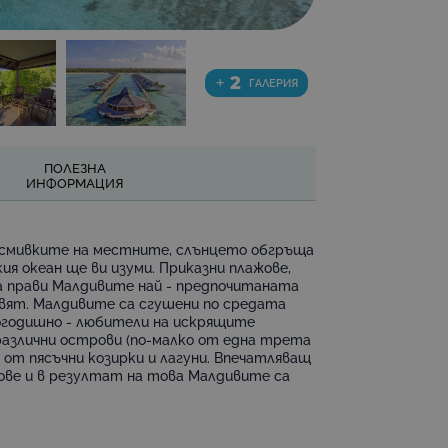
+
2
ГАЛЕРИЯ
ПОЛЕЗНА
ИНФОРМАЦИЯ
о усмивките на местните, слънцето обгръща
ия океан ще ви изуми. Приказни плажове,
ва прави Малдивите най - предпочитаната
свят. Малдивите са сгушени по средата
огодишно - любители на искрящите
различни острови (по-малко от една трета
 от пясъчни козирки и лагуни. Впечатляващ
фове и в резултат на това Малдивите са