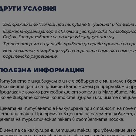
ДРУГИ УСЛОВИЯ
Застраховките "Помощ при пътуване в чужбина" и "Отмяна н
Фирмата-организатор е сключила застраховка “Отговорност
София, Застрахователна полица № 13052510000723.
Туроператорът си запазва правото да прави промени по пр
Непълнолетни, пътуващи извън страната сами или само с е
родителско разрешение.
ПОЛЕЗНА ИНФОРМАЦИЯ
Пътуването е индивидуално и не е обвързано с минимален брой
Посочените дати са примерни като можем да предложим и дру
Предлагаме голямо разнообразие от хотели на Малдивите. Мол
ако не виждате хотела, който сте избрали или имате специал
*Цената на пътуването е калкулирана при стойност на полет
летищни такси.
При промяна в цената на самолетния билет, 
цената на туристическия пакет в съответната посока.
*В цената са калкулирани летищни такси, при увеличение им 
туроператора на пътуването да увеличи стойността на пъ