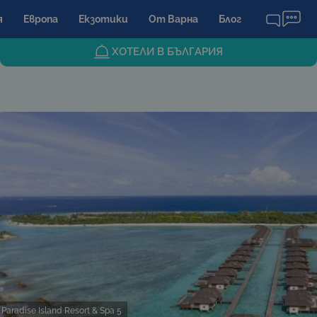
я
Европа
Екзотики
От Варна
Блог
ХОТЕЛИ В БЪЛГАРИЯ
Paradise Island Resort & Spa 5