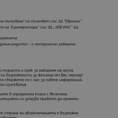
а пътуване" се сключват със ЗД "Евроинс".
 на Туроператора” със ЗД „ЛЕВ ИНС” АД,
ограмата.
диния родител - с нотариално заверено
 туристи и срок за набиране на група.
ги възможности за желания от Вас период!
я свържете се с нас за повече информация,
ни изисквания.
ите в определена класа с включени
агенцията си запазва правото да промени
от страна на авиокомпанията е възможно
туването.