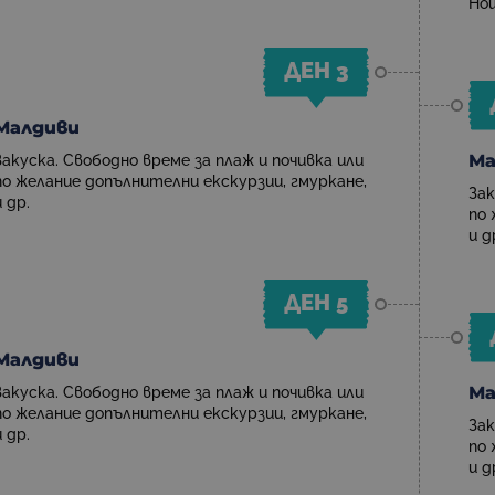
Но
ДЕН 3
Малдиви
Ма
Закуска. Свободно време за плаж и почивка или
по желание допълнителни екскурзии, гмуркане,
Зак
и др.
по 
и д
ДЕН 5
Малдиви
Ма
Закуска. Свободно време за плаж и почивка или
по желание допълнителни екскурзии, гмуркане,
Зак
и др.
по 
и д