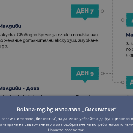
ДЕН 7
Малдиви
Ма
Закуска. Свободно време за плаж и почивка или
по желание допълнителни екскурзии, гмуркане,
Зак
и др.
по 
и д
ДЕН 9
Малдиви - Доха
До
Закуска. Освобождаване на стаята. Трансфер
до летището в Мале. Полет до Доха в 23:20
Кац
Boiana-mg.bg използва „бисквитки“
часа.
Изл
Кац
 различни типове „бисквитки“, за да може уебсайтът да функционира п
лизиране на съдържанието и за подобряване на потребителското изж
Научете повече тук.