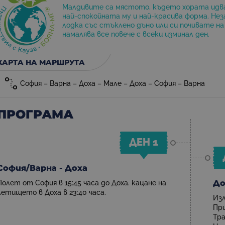
Малдивите са мястото, където хората идв
най-спокойната му и най-красива форма. Не
лодка със стъклено дъно или си почивате н
намалява все повече с всеки изминал ден.
КАРТА НА МАРШРУТА
София – Варна – Доха – Мале – Доха – София – Варна
ПРОГРАМА
ДЕН 1
София/Варна - Доха
До
Полет от София в 15:45 часа до Доха. кацане на
летището в Доха в 23:40 часа.
Изл
При
Тр