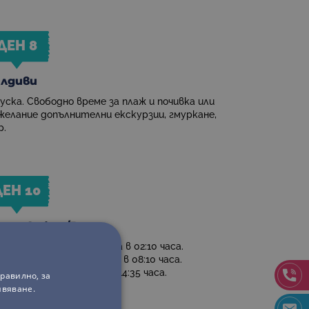
ДЕН 8
лдиви
уска. Свободно време за плаж и почивка или
желание допълнителни екскурзии, гмуркане,
р.
ДЕН 10
ха - София/Варна
ане на летището в Доха в 02:10 часа.
итане от Доха за София в 08:10 часа.
ане на летище София в 14:35 часа.
равилно, за
ивяване.