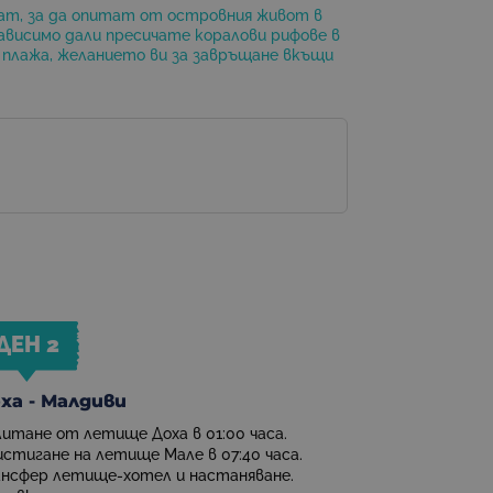
ат, за да опитат от островния живот в
зависимо дали пресичате коралови рифове в
а плажа, желанието ви за завръщане вкъщи
ДЕН 2
ха - Малдиви
итане от летище Доха в 01:00 часа.
стигане на летище Мале в 07:40 часа.
ансфер летище-хотел и настаняване.